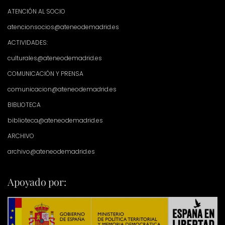
ATENCIÓN AL SOCIO
atencionsocios@ateneodemadrid.es
ACTIVIDADES:
culturales@ateneodemadrid.es
COMUNICACIÓN Y PRENSA
comunicacion@ateneodemadrid.es
BIBLIOTECA
biblioteca@ateneodemadrid.es
ARCHIVO
archivo@ateneodemadrid.es
Apoyado por: