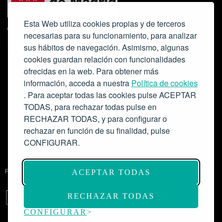
Esta Web utiliza cookies propias y de terceros
necesarias para su funcionamiento, para analizar
sus hábitos de navegación. Asimismo, algunas
cookies guardan relación con funcionalidades
ofrecidas en la web. Para obtener más
Colabora:
información, acceda a nuestra
Política de cookies
. Para aceptar todas las cookies pulse ACEPTAR
TODAS, para rechazar todas pulse en
RECHAZAR TODAS, y para configurar o
rechazar en función de su finalidad, pulse
CONFIGURAR.
Proyecto de modernización de infraestructuras y digitalización del
ACEPTAR TODAS
Salón de Actos del Ateneo de Madrid como espacio escénico-musical.
Subvención: 175.000€
RECHAZAR TODAS
CONFIGURAR