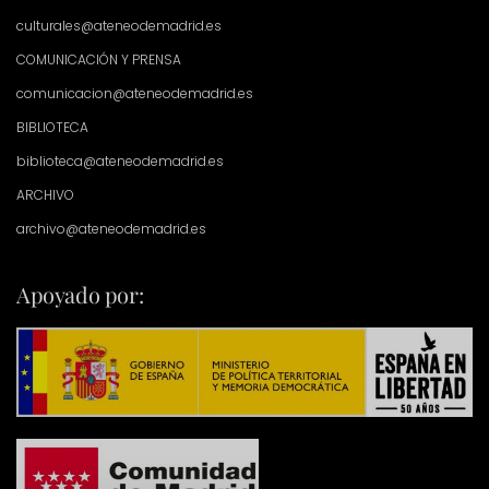
culturales@ateneodemadrid.es
COMUNICACIÓN Y PRENSA
comunicacion@ateneodemadrid.es
BIBLIOTECA
biblioteca@ateneodemadrid.es
ARCHIVO
archivo@ateneodemadrid.es
Apoyado por: