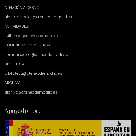
ATENCIÓN AL SOCIO
atencionsocios@ateneodemadrid.es
ACTIVIDADES:
culturales@ateneodemadrid.es
COMUNICACIÓN Y PRENSA
comunicacion@ateneodemadrid.es
BIBLIOTECA
biblioteca@ateneodemadrid.es
ARCHIVO
archivo@ateneodemadrid.es
Apoyado por: