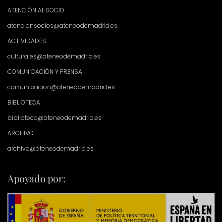
ATENCIÓN AL SOCIO
atencionsocios@ateneodemadrid.es
ACTIVIDADES:
culturales@ateneodemadrid.es
COMUNICACIÓN Y PRENSA
comunicacion@ateneodemadrid.es
BIBLIOTECA
biblioteca@ateneodemadrid.es
ARCHIVO
archivo@ateneodemadrid.es
Apoyado por: