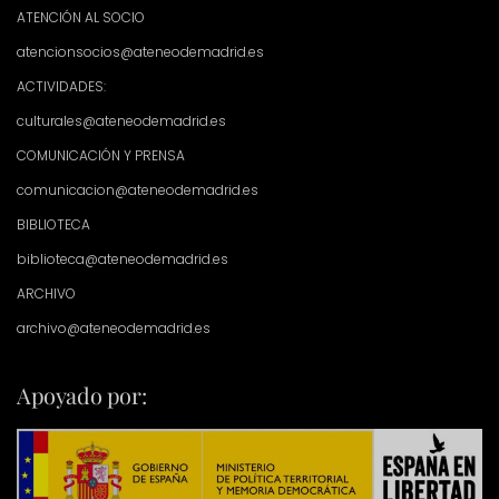
ATENCIÓN AL SOCIO
atencionsocios@ateneodemadrid.es
ACTIVIDADES:
culturales@ateneodemadrid.es
COMUNICACIÓN Y PRENSA
comunicacion@ateneodemadrid.es
BIBLIOTECA
biblioteca@ateneodemadrid.es
ARCHIVO
archivo@ateneodemadrid.es
Apoyado por: