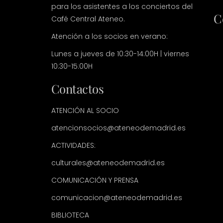
para los asistentes a los conciertos del
C
Café Central Ateneo.
Atención a los socios en verano:
Lunes a jueves de 10:30-14:00H | viernes
10:30-15:00H
Contactos
ATENCIÓN AL SOCIO
atencionsocios@ateneodemadrid.es
ACTIVIDADES:
culturales@ateneodemadrid.es
COMUNICACIÓN Y PRENSA
comunicacion@ateneodemadrid.es
BIBLIOTECA