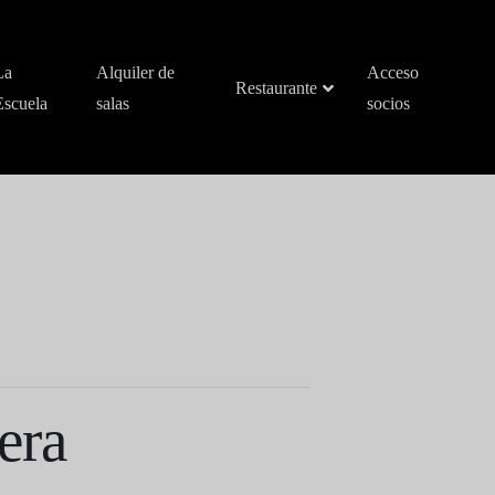
La
Alquiler de
Acceso
Restaurante
Escuela
salas
socios
era