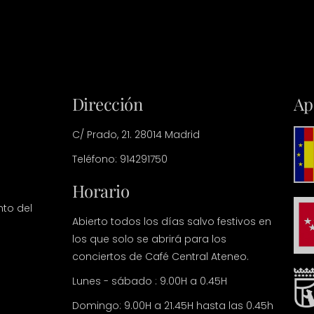
Dirección
Ap
C/ Prado, 21. 28014 Madrid
Teléfono: 914291750
Horario
nto del
Abierto todos los días salvo festivos en
los que solo se abrirá para los
conciertos de Café Central Ateneo.
Lunes - sábado : 9.00H a 0.45H
Domingo: 9.00H a 21.45H hasta las 0.45h