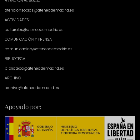
ATENCIÓN AL SOCIO
atencionsocios@ateneodemadrid.es
ACTIVIDADES:
culturales@ateneodemadrid.es
COMUNICACIÓN Y PRENSA
comunicacion@ateneodemadrid.es
BIBLIOTECA
biblioteca@ateneodemadrid.es
ARCHIVO
archivo@ateneodemadrid.es
Apoyado por: