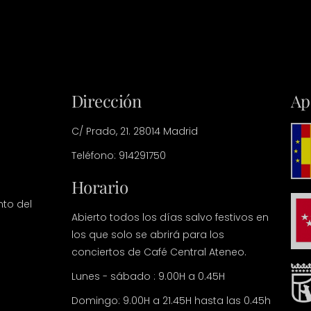
Dirección
Ap
C/ Prado, 21. 28014 Madrid
Teléfono: 914291750
Horario
nto del
Abierto todos los días salvo festivos en
los que solo se abrirá para los
conciertos de Café Central Ateneo.
Lunes - sábado : 9.00H a 0.45H
Domingo: 9.00H a 21.45H hasta las 0.45h