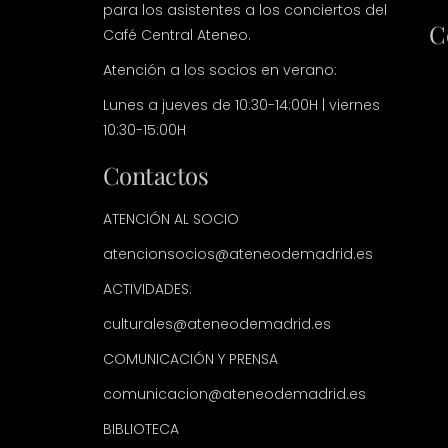
para los asistentes a los conciertos del
C
Café Central Ateneo.
Atención a los socios en verano:
Lunes a jueves de 10:30-14:00H | viernes
10:30-15:00H
Contactos
ATENCIÓN AL SOCIO
atencionsocios@ateneodemadrid.es
ACTIVIDADES:
culturales@ateneodemadrid.es
COMUNICACIÓN Y PRENSA
comunicacion@ateneodemadrid.es
BIBLIOTECA