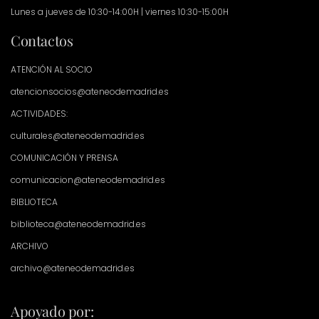
Lunes a jueves de 10:30-14:00H | viernes 10:30-15:00H
Contactos
ATENCIÓN AL SOCIO
atencionsocios@ateneodemadrid.es
ACTIVIDADES:
culturales@ateneodemadrid.es
COMUNICACIÓN Y PRENSA
comunicacion@ateneodemadrid.es
BIBLIOTECA
biblioteca@ateneodemadrid.es
ARCHIVO
archivo@ateneodemadrid.es
Apoyado por: