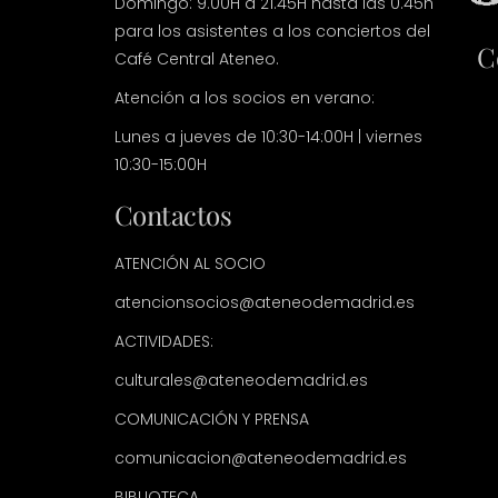
Domingo: 9.00H a 21.45H hasta las 0.45h
para los asistentes a los conciertos del
C
Café Central Ateneo.
Atención a los socios en verano:
Lunes a jueves de 10:30-14:00H | viernes
10:30-15:00H
Contactos
ATENCIÓN AL SOCIO
atencionsocios@ateneodemadrid.es
ACTIVIDADES:
culturales@ateneodemadrid.es
COMUNICACIÓN Y PRENSA
comunicacion@ateneodemadrid.es
BIBLIOTECA