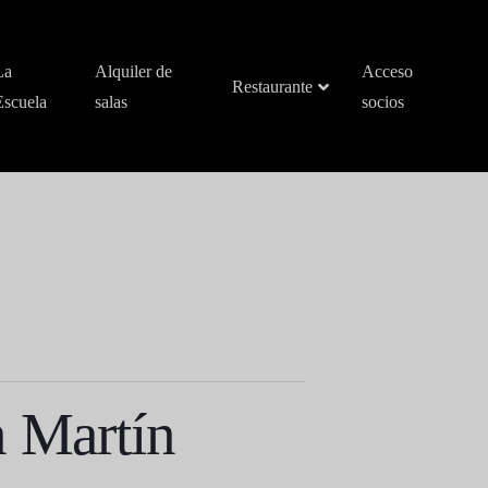
La
Alquiler de
Acceso
Restaurante
Escuela
salas
socios
n Martín