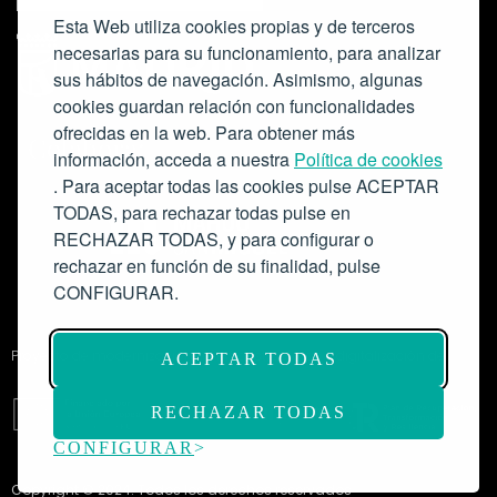
Esta Web utiliza cookies propias y de terceros
necesarias para su funcionamiento, para analizar
sus hábitos de navegación. Asimismo, algunas
cookies guardan relación con funcionalidades
ofrecidas en la web. Para obtener más
Colabora:
información, acceda a nuestra
Política de cookies
. Para aceptar todas las cookies pulse ACEPTAR
TODAS, para rechazar todas pulse en
RECHAZAR TODAS, y para configurar o
rechazar en función de su finalidad, pulse
CONFIGURAR.
Proyecto de modernización de infraestructuras y digitalización del
ACEPTAR TODAS
Salón de Actos del Ateneo de Madrid como espacio escénico-musical.
Subvención: 175.000€
RECHAZAR TODAS
CONFIGURAR
Copyright © 2024. Todos los derechos reservados