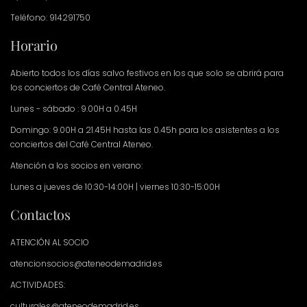
Teléfono: 914291750
Horario
Abierto todos los días salvo festivos en los que solo se abrirá para
los conciertos de Café Central Ateneo.
Lunes - sábado : 9.00H a 0.45H
Domingo: 9.00H a 21.45H hasta las 0.45h para los asistentes a los
conciertos del Café Central Ateneo.
Atención a los socios en verano:
Lunes a jueves de 10:30-14:00H | viernes 10:30-15:00H
Contactos
ATENCIÓN AL SOCIO
atencionsocios@ateneodemadrid.es
ACTIVIDADES:
culturales@ateneodemadrid.es