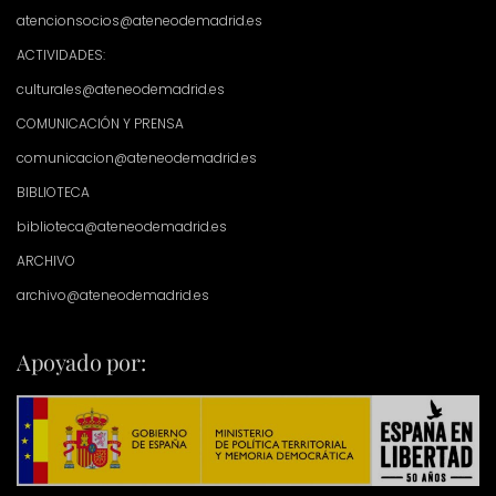
atencionsocios@ateneodemadrid.es
ACTIVIDADES:
culturales@ateneodemadrid.es
COMUNICACIÓN Y PRENSA
comunicacion@ateneodemadrid.es
BIBLIOTECA
biblioteca@ateneodemadrid.es
ARCHIVO
archivo@ateneodemadrid.es
Apoyado por: