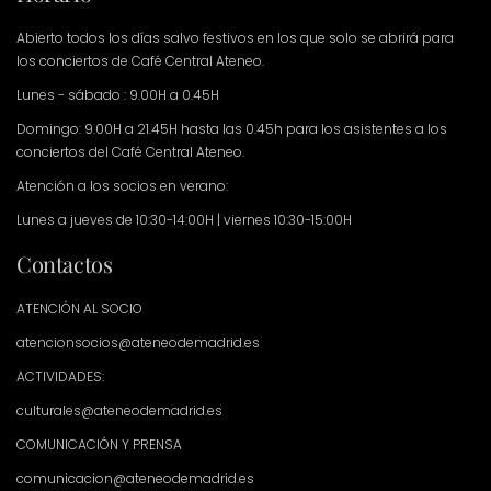
Abierto todos los días salvo festivos en los que solo se abrirá para
los conciertos de Café Central Ateneo.
Lunes - sábado : 9.00H a 0.45H
Domingo: 9.00H a 21.45H hasta las 0.45h para los asistentes a los
conciertos del Café Central Ateneo.
Atención a los socios en verano:
Lunes a jueves de 10:30-14:00H | viernes 10:30-15:00H
Contactos
ATENCIÓN AL SOCIO
atencionsocios@ateneodemadrid.es
ACTIVIDADES:
culturales@ateneodemadrid.es
COMUNICACIÓN Y PRENSA
comunicacion@ateneodemadrid.es