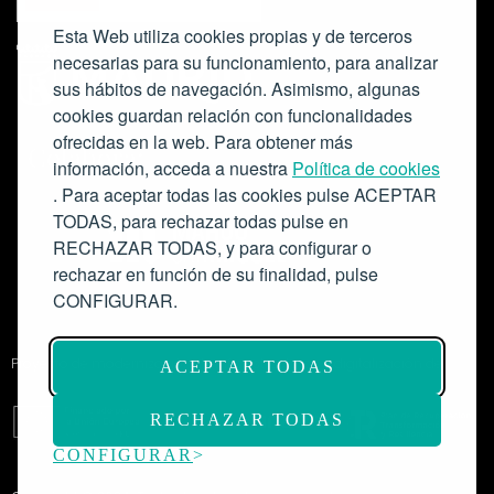
Esta Web utiliza cookies propias y de terceros
necesarias para su funcionamiento, para analizar
sus hábitos de navegación. Asimismo, algunas
cookies guardan relación con funcionalidades
ofrecidas en la web. Para obtener más
Colabora:
información, acceda a nuestra
Política de cookies
. Para aceptar todas las cookies pulse ACEPTAR
TODAS, para rechazar todas pulse en
RECHAZAR TODAS, y para configurar o
rechazar en función de su finalidad, pulse
CONFIGURAR.
Proyecto de modernización de infraestructuras y digitalización del
ACEPTAR TODAS
Salón de Actos del Ateneo de Madrid como espacio escénico-musical.
Subvención: 175.000€
RECHAZAR TODAS
CONFIGURAR