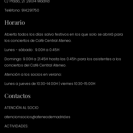
C/ Prado, 21. 28014 Madrid
Teléfono: 914291750
Horario
Abierto todos los días salvo festivos en los que solo se abrirá para
los conciertos de Café Central Ateneo.
Lunes - sábado : 9.00H a 0.45H
Domingo: 9.00H a 21.45H hasta las 0.45h para los asistentes a los
conciertos del Café Central Ateneo.
Atención a los socios en verano:
Lunes a jueves de 10:30-14:00H | viernes 10:30-15:00H
Contactos
ATENCIÓN AL SOCIO
atencionsocios@ateneodemadrid.es
ACTIVIDADES: