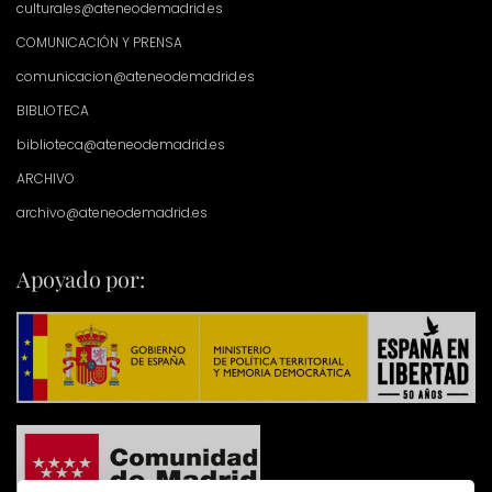
culturales@ateneodemadrid.es
COMUNICACIÓN Y PRENSA
comunicacion@ateneodemadrid.es
BIBLIOTECA
biblioteca@ateneodemadrid.es
ARCHIVO
archivo@ateneodemadrid.es
Apoyado por: