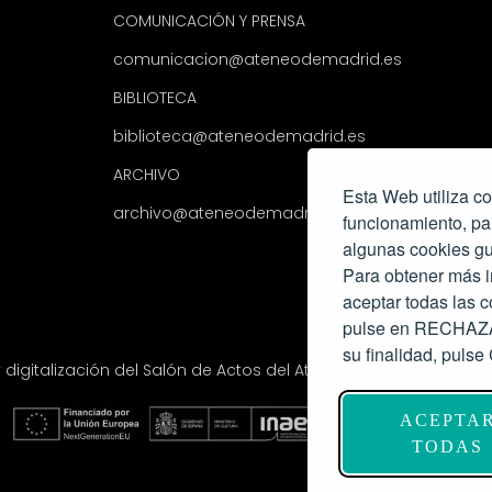
COMUNICACIÓN Y PRENSA
comunicacion@ateneodemadrid.es
BIBLIOTECA
biblioteca@ateneodemadrid.es
ARCHIVO
Esta Web utiliza co
archivo@ateneodemadrid.es
funcionamiento, pa
algunas cookies gu
Para obtener más i
aceptar todas las
pulse en RECHAZAR
su finalidad, pul
y digitalización del Salón de Actos del Ateneo de Madrid com
ACEPTA
TODAS