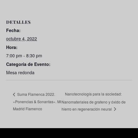
DETALLES
Fecha:
octubre 4, 2022
Hora:
7:00 pm - 8:30 pm
Categoría de Evento:
Mesa redonda
Nanotecnología para la sociedad:
Suma Flamenca 2022.
«Ponencias & Sonantas». Mi
Nanomateriales de grafeno y óxido de
Madrid Flamenco
hierro en regeneración neural