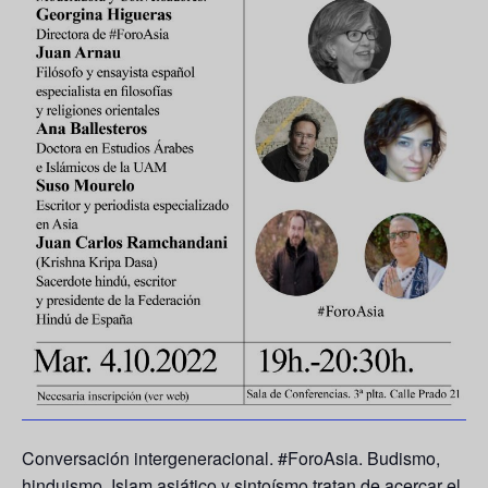
Conversación intergeneracional. #ForoAsia. Budismo,
hinduismo, Islam asiático y sintoísmo tratan de acercar el