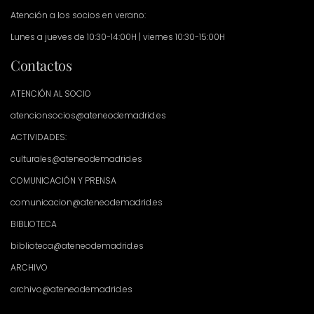
Atención a los socios en verano:
Lunes a jueves de 10:30-14:00H | viernes 10:30-15:00H
Contactos
ATENCIÓN AL SOCIO
atencionsocios@ateneodemadrid.es
ACTIVIDADES:
culturales@ateneodemadrid.es
COMUNICACIÓN Y PRENSA
comunicacion@ateneodemadrid.es
BIBLIOTECA
biblioteca@ateneodemadrid.es
ARCHIVO
archivo@ateneodemadrid.es