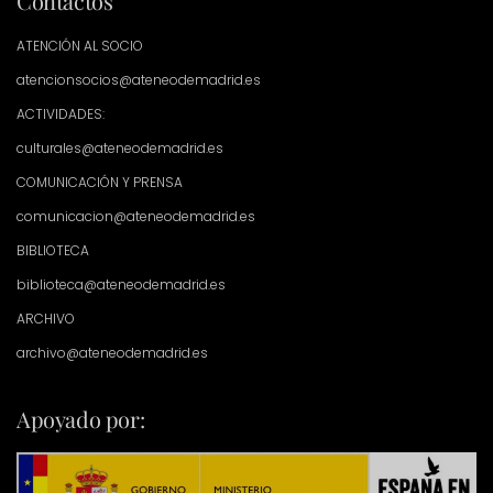
Contactos
ATENCIÓN AL SOCIO
atencionsocios@ateneodemadrid.es
ACTIVIDADES:
culturales@ateneodemadrid.es
COMUNICACIÓN Y PRENSA
comunicacion@ateneodemadrid.es
BIBLIOTECA
biblioteca@ateneodemadrid.es
ARCHIVO
archivo@ateneodemadrid.es
Apoyado por: