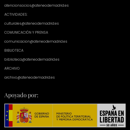
atencionsocios@ateneodemadrid.es
ACTIVIDADES:
culturales@ateneodemadrid.es
COMUNICACIÓN Y PRENSA
comunicacion@ateneodemadrid.es
BIBLIOTECA
biblioteca@ateneodemadrid.es
ARCHIVO
archivo@ateneodemadrid.es
Apoyado por: