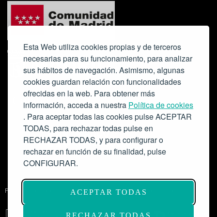
Esta Web utiliza cookies propias y de terceros
necesarias para su funcionamiento, para analizar
sus hábitos de navegación. Asimismo, algunas
cookies guardan relación con funcionalidades
ofrecidas en la web. Para obtener más
Colabora:
información, acceda a nuestra
Política de cookies
. Para aceptar todas las cookies pulse ACEPTAR
TODAS, para rechazar todas pulse en
RECHAZAR TODAS, y para configurar o
rechazar en función de su finalidad, pulse
CONFIGURAR.
Proyecto de modernización de infraestructuras y digitalización del
ACEPTAR TODAS
Salón de Actos del Ateneo de Madrid como espacio escénico-musical.
Subvención: 175.000€
RECHAZAR TODAS