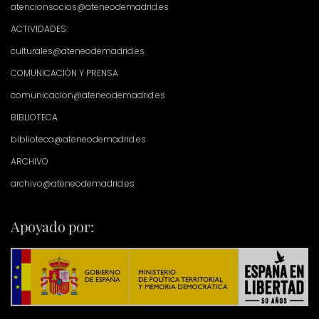
atencionsocios@ateneodemadrid.es
ACTIVIDADES:
culturales@ateneodemadrid.es
COMUNICACIÓN Y PRENSA
comunicacion@ateneodemadrid.es
BIBLIOTECA
biblioteca@ateneodemadrid.es
ARCHIVO
archivo@ateneodemadrid.es
Apoyado por: