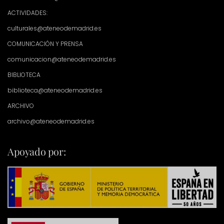
ACTIVIDADES:
culturales@ateneodemadrid.es
COMUNICACIÓN Y PRENSA
comunicacion@ateneodemadrid.es
BIBLIOTECA
biblioteca@ateneodemadrid.es
ARCHIVO
archivo@ateneodemadrid.es
Apoyado por: