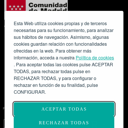
Esta Web utiliza cookies propias y de terceros
necesarias para su funcionamiento, para analizar
sus hábitos de navegación. Asimismo, algunas
cookies guardan relación con funcionalidades
ofrecidas en la web. Para obtener más
Colabora:
información, acceda a nuestra
Política de cookies
. Para aceptar todas las cookies pulse ACEPTAR
TODAS, para rechazar todas pulse en
RECHAZAR TODAS, y para configurar o
rechazar en función de su finalidad, pulse
CONFIGURAR.
Proyecto de modernización de infraestructuras y digitalización del
ACEPTAR TODAS
Salón de Actos del Ateneo de Madrid como espacio escénico-musical.
Subvención: 175.000€
RECHAZAR TODAS