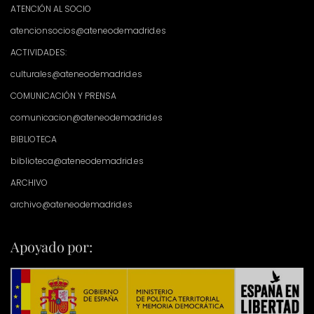
ATENCIÓN AL SOCIO
atencionsocios@ateneodemadrid.es
ACTIVIDADES:
culturales@ateneodemadrid.es
COMUNICACIÓN Y PRENSA
comunicacion@ateneodemadrid.es
BIBLIOTECA
biblioteca@ateneodemadrid.es
ARCHIVO
archivo@ateneodemadrid.es
Apoyado por: