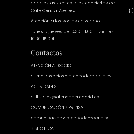
para los asistentes a los conciertos del
C
Café Central Ateneo.
Atención a los socios en verano:
Lunes a jueves de 10:30-14:00H | viernes
10:30-15:00H
Contactos
ATENCIÓN AL SOCIO
atencionsocios@ateneodemadrid.es
ACTIVIDADES:
culturales@ateneodemadrid.es
COMUNICACIÓN Y PRENSA
comunicacion@ateneodemadrid.es
BIBLIOTECA