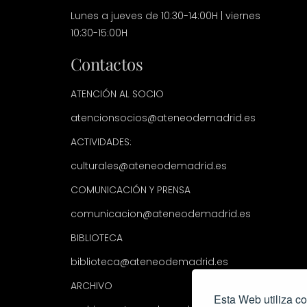
Lunes a jueves de 10:30-14:00H | viernes
10:30-15:00H
Contactos
ATENCIÓN AL SOCIO
atencionsocios@ateneodemadrid.es
ACTIVIDADES:
culturales@ateneodemadrid.es
COMUNICACIÓN Y PRENSA
comunicacion@ateneodemadrid.es
BIBLIOTECA
biblioteca@ateneodemadrid.es
ARCHIVO
Esta Web utiliza co