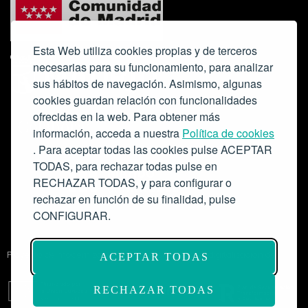
Esta Web utiliza cookies propias y de terceros
necesarias para su funcionamiento, para analizar
sus hábitos de navegación. Asimismo, algunas
cookies guardan relación con funcionalidades
ofrecidas en la web. Para obtener más
Colabora:
información, acceda a nuestra
Política de cookies
. Para aceptar todas las cookies pulse ACEPTAR
TODAS, para rechazar todas pulse en
RECHAZAR TODAS, y para configurar o
rechazar en función de su finalidad, pulse
CONFIGURAR.
Proyecto de modernización de infraestructuras y digitalización del
ACEPTAR TODAS
Salón de Actos del Ateneo de Madrid como espacio escénico-musical.
Subvención: 175.000€
RECHAZAR TODAS