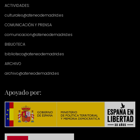
ACTIVIDADES:
culturales@ateneodemadrid.es
COMUNICACIÓN Y PRENSA
comunicacion@ateneodemadrid.es
BIBLIOTECA
biblioteca@ateneodemadrid.es
ARCHIVO
archivo@ateneodemadrid.es
Apoyado por: