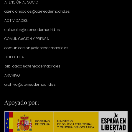
ATENCIÓN AL SOCIO
atencionsocios@ateneodemadrid.es
ACTIVIDADES:
culturales@ateneodemadrid.es
COMUNICACIÓN Y PRENSA
comunicacion@ateneodemadrid.es
BIBLIOTECA
biblioteca@ateneodemadrid.es
ARCHIVO
archivo@ateneodemadrid.es
Apoyado por: