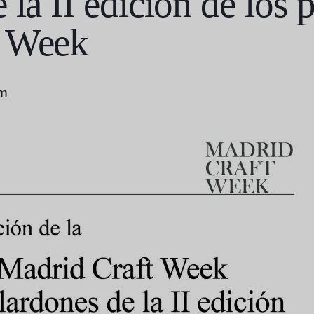
 la II edición de los 
t Week
am