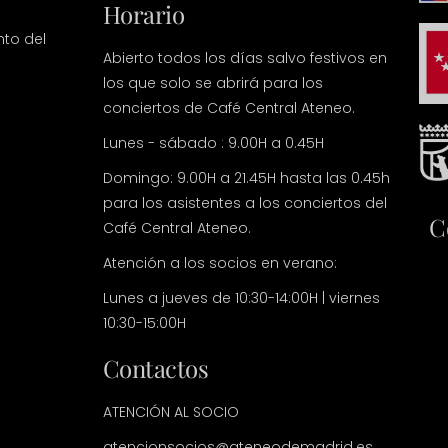
Horario
nto del
Abierto todos los días salvo festivos en
los que solo se abrirá para los
conciertos de Café Central Ateneo.
Lunes - sábado : 9.00H a 0.45H
Domingo: 9.00H a 21.45H hasta las 0.45h
para los asistentes a los conciertos del
C
Café Central Ateneo.
Atención a los socios en verano:
Lunes a jueves de 10:30-14:00H | viernes
10:30-15:00H
Contactos
ATENCIÓN AL SOCIO
atencionsocios@ateneodemadrid.es