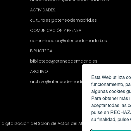
ACTIVIDADES:
culturales@ateneodemadrid.es
COMUNICACIÓN Y PRENSA
comunicacion@ateneodemadrid.es
BIBLIOTECA
biblioteca@ateneodemadrid.es
ARCHIVO
Esta Web utiliza co
archivo@ateneodemadrid.es
funcionamiento, pa
algunas cookies gu
Para obtener más i
aceptar todas las
pulse en RECHAZAR
su finalidad, pul
y digitalización del Salón de Actos del Ateneo de Madrid com