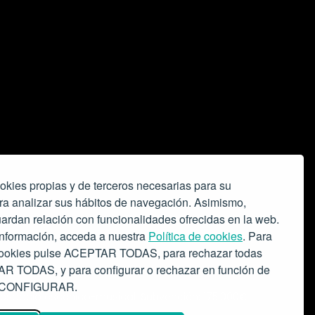
okies propias y de terceros necesarias para su
ra analizar sus hábitos de navegación. Asimismo,
ardan relación con funcionalidades ofrecidas en la web.
nformación, acceda a nuestra
Política de cookies
. Para
 cookies pulse ACEPTAR TODAS, para rechazar todas
 TODAS, y para configurar o rechazar en función de
se CONFIGURAR.
o espacio escénico-musical.
Subvención: 175.000€