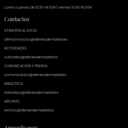
Lunes a jueves de 10:30-14:00H | viernes 10:30-15:00H
Contactos
ATENCIÓN AL SOCIO
atencionsocios@ateneodemadrid.es
ACTIVIDADES:
culturales@ateneodemadrid.es
COMUNICACIÓN Y PRENSA
comunicacion@ateneodemadrid.es
BIBLIOTECA
biblioteca@ateneodemadrid.es
ARCHIVO
archivo@ateneodemadrid.es
Apoyado por: