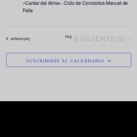
«Cantar del Alma». Ciclo de Conciertos Manuel de
Falla
EVENTOS
Hoy
SIGUIENTE(S)
Eventos
anterior(es)
SUSCRIBIRSE AL CALENDARIO