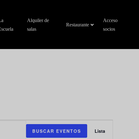
La
Alquiler de
Acceso
Restaurante
Escuela
salas
socios
Navegac
BUSCAR EVENTOS
Lista
de