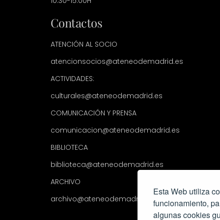
10:30-15:00H
Contactos
ATENCIÓN AL SOCIO
atencionsocios@ateneodemadrid.es
ACTIVIDADES:
culturales@ateneodemadrid.es
COMUNICACIÓN Y PRENSA
comunicacion@ateneodemadrid.es
BIBLIOTECA
biblioteca@ateneodemadrid.es
ARCHIVO
Esta Web utiliza co
archivo@ateneodemadrid.es
funcionamiento, pa
algunas cookies gu