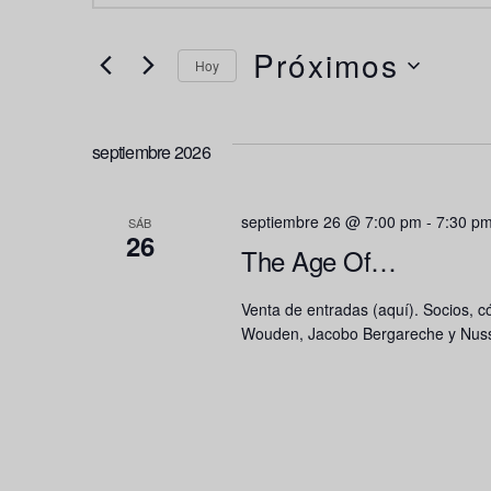
la
búsqueda
y
palabra
Próximos
Hoy
vistas
clave.
de
Selecciona
Busca
Eventos
la
septiembre 2026
Eventos
fecha.
para
septiembre 26 @ 7:00 pm
-
7:30 p
SÁB
26
la
The Age Of…
palabra
Venta de entradas (aquí). Socios, c
clave.
Wouden, Jacobo Bergareche y Nuss