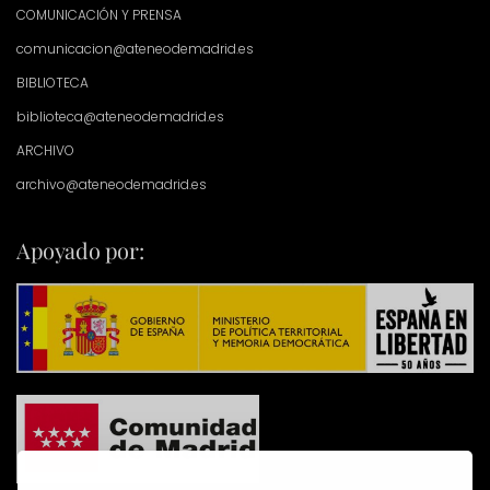
COMUNICACIÓN Y PRENSA
comunicacion@ateneodemadrid.es
BIBLIOTECA
biblioteca@ateneodemadrid.es
ARCHIVO
archivo@ateneodemadrid.es
Apoyado por: