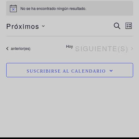
No se ha encontrado ningún resultado.
Aviso
N
Navega
Próximos
BUSCAR
LIST
de
d
Selecciona
búsque
la
vi
EVENTOS
Hoy
SIGUIENTE(S)
y
Eventos
anterior(es)
vistas
fecha.
d
de
E
Evento
SUSCRIBIRSE AL CALENDARIO