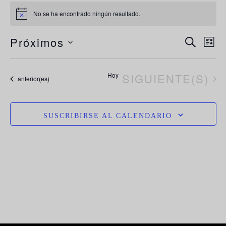
No se ha encontrado ningún resultado.
Aviso
N
Navega
Próximos
BUSCAR
LIST
de
d
Selecciona
búsque
la
vi
EVENTOS
Hoy
SIGUIENTE(S)
y
Eventos
anterior(es)
vistas
fecha.
d
de
E
Evento
SUSCRIBIRSE AL CALENDARIO