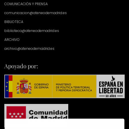
COMUNICACIÓN Y PRENSA
comunicacion@ateneodemadrid.es
BIBLIOTECA
biblioteca@ateneodemadrid.es
ARCHIVO
archivo@ateneodemadrid.es
Apoyado por: