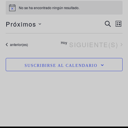
No se ha encontrado ningún resultado.
Aviso
N
Navega
Próximos
BUSCAR
LIST
de
d
Selecciona
búsque
la
vi
EVENTOS
Hoy
SIGUIENTE(S)
y
Eventos
anterior(es)
vistas
fecha.
d
de
E
Evento
SUSCRIBIRSE AL CALENDARIO