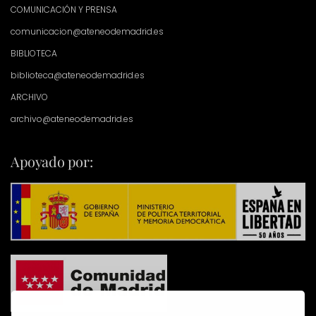
COMUNICACIÓN Y PRENSA
comunicacion@ateneodemadrid.es
BIBLIOTECA
biblioteca@ateneodemadrid.es
ARCHIVO
archivo@ateneodemadrid.es
Apoyado por: