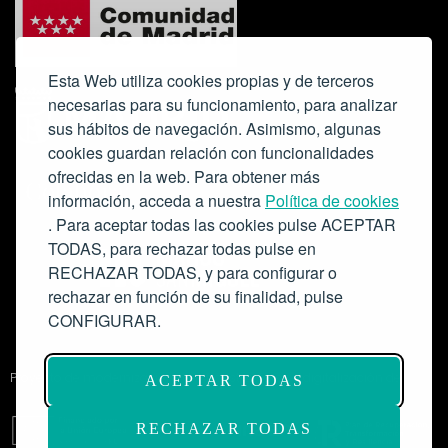
Esta Web utiliza cookies propias y de terceros
necesarias para su funcionamiento, para analizar
sus hábitos de navegación. Asimismo, algunas
cookies guardan relación con funcionalidades
ofrecidas en la web. Para obtener más
Colabora:
información, acceda a nuestra
Política de cookies
. Para aceptar todas las cookies pulse ACEPTAR
TODAS, para rechazar todas pulse en
RECHAZAR TODAS, y para configurar o
rechazar en función de su finalidad, pulse
CONFIGURAR.
Proyecto de modernización de infraestructuras y digitalización del
ACEPTAR TODAS
Salón de Actos del Ateneo de Madrid como espacio escénico-musical.
Subvención: 175.000€
RECHAZAR TODAS