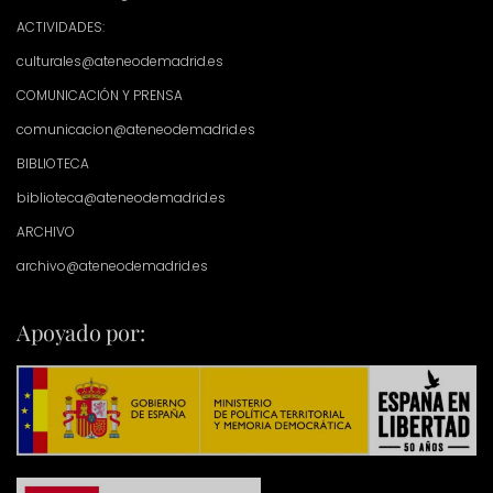
ACTIVIDADES:
culturales@ateneodemadrid.es
COMUNICACIÓN Y PRENSA
comunicacion@ateneodemadrid.es
BIBLIOTECA
biblioteca@ateneodemadrid.es
ARCHIVO
archivo@ateneodemadrid.es
Apoyado por: