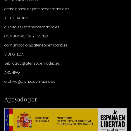
atencionsocios@ateneodemadrid.es
ACTIVIDADES:
culturales@ateneodemadrid.es
COMUNICACIÓN Y PRENSA
comunicacion@ateneodemadrid.es
BIBLIOTECA
biblioteca@ateneodemadrid.es
ARCHIVO
archivo@ateneodemadrid.es
Apoyado por: