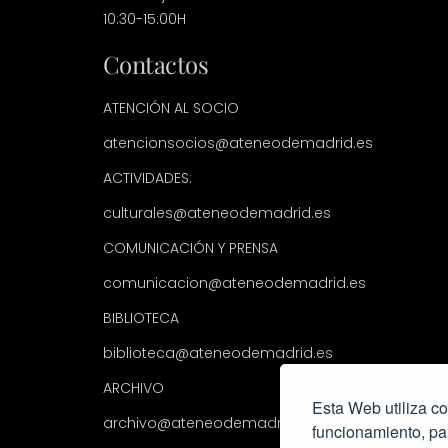
10:30-15:00H
Contactos
ATENCIÓN AL SOCIO
atencionsocios@ateneodemadrid.es
ACTIVIDADES:
culturales@ateneodemadrid.es
COMUNICACIÓN Y PRENSA
comunicacion@ateneodemadrid.es
BIBLIOTECA
biblioteca@ateneodemadrid.es
ARCHIVO
Esta Web utiliza co
archivo@ateneodemadrid.es
funcionamiento, pa