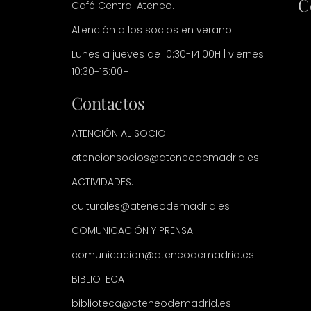
C
Café Central Ateneo.
Atención a los socios en verano:
Lunes a jueves de 10:30-14:00H | viernes
10:30-15:00H
Contactos
ATENCIÓN AL SOCIO
atencionsocios@ateneodemadrid.es
ACTIVIDADES:
culturales@ateneodemadrid.es
COMUNICACIÓN Y PRENSA
comunicacion@ateneodemadrid.es
BIBLIOTECA
biblioteca@ateneodemadrid.es