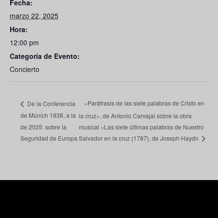
Fecha:
marzo 22, 2025
Hora:
12:00 pm
Categoría de Evento:
Concierto
«Paráfrasis de las siete palabras de Cristo en
De la Conferencia
de Múnich 1938, a la
la cruz», de Antonio Carvajal sobre la obra
de 2025: sobre la
musical «Las siete últimas palabras de Nuestro
Seguridad de Europa
Salvador en la cruz (1787), de Joseph Haydn