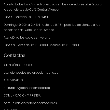
Abierto todos los días salvo festivos en los que solo se abrirá para
los conciertos de Café Central Ateneo.
Lunes - sábado : 9.00H a 0.45H
Domingo: 9.00H a 21.45H hasta las 0.45h para los asistentes a los
conciertos del Café Central Ateneo.
Atención a los socios en verano:
Lunes a jueves de 10:30-14:00H | viernes 10:30-15:00H
Contactos
ATENCIÓN AL SOCIO
atencionsocios@ateneodemadrid.es
ACTIVIDADES:
culturales@ateneodemadrid.es
COMUNICACIÓN Y PRENSA
comunicacion@ateneodemadrid.es