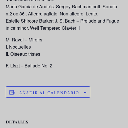
Marta García de Andrés: Sergey Rachmaninoff. Sonata
n.2 op.36 . Allegro agitato. Non allegro. Lento.
Estelle Shircore Barker: J. S. Bach – Prelude and Fugue
in c# minor, Well Tempered Clavier II
M. Ravel – Miroirs
I. Noctuelles
II. Oiseaux tristes
F. Liszt – Ballade No. 2
AÑADIR AL CALENDARIO
DETALLES