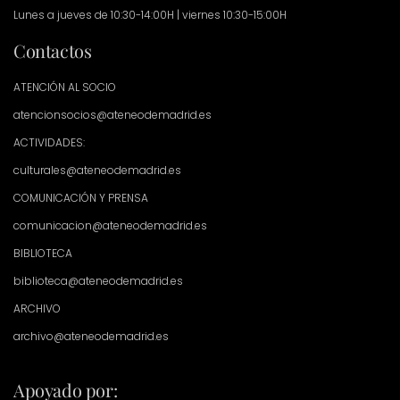
Lunes a jueves de 10:30-14:00H | viernes 10:30-15:00H
Contactos
ATENCIÓN AL SOCIO
atencionsocios@ateneodemadrid.es
ACTIVIDADES:
culturales@ateneodemadrid.es
COMUNICACIÓN Y PRENSA
comunicacion@ateneodemadrid.es
BIBLIOTECA
biblioteca@ateneodemadrid.es
ARCHIVO
archivo@ateneodemadrid.es
Apoyado por: