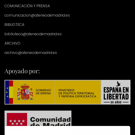
COMUNICACIÓN Y PRENSA
comunicacion@ateneodemadrid.es
BIBLIOTECA
biblioteca@ateneodemadrid.es
ARCHIVO
archivo@ateneodemadrid.es
Apoyado por: