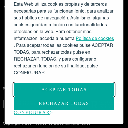
Esta Web utiliza cookies propias y de terceros
necesarias para su funcionamiento, para analizar
sus hábitos de navegación. Asimismo, algunas
cookies guardan relación con funcionalidades
ofrecidas en la web. Para obtener más
Colabora:
información, acceda a nuestra
Política de cookies
. Para aceptar todas las cookies pulse ACEPTAR
TODAS, para rechazar todas pulse en
RECHAZAR TODAS, y para configurar o
rechazar en función de su finalidad, pulse
CONFIGURAR.
Proyecto de modernización de infraestructuras y digitalización del
ACEPTAR TODAS
Salón de Actos del Ateneo de Madrid como espacio escénico-musical.
Subvención: 175.000€
RECHAZAR TODAS
CONFIGURAR
Copyright © 2024. Todos los derechos reservados