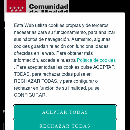
Esta Web utiliza cookies propias y de terceros
necesarias para su funcionamiento, para analizar
sus hábitos de navegación. Asimismo, algunas
cookies guardan relación con funcionalidades
ofrecidas en la web. Para obtener más
Colabora:
información, acceda a nuestra
Política de cookies
. Para aceptar todas las cookies pulse ACEPTAR
TODAS, para rechazar todas pulse en
RECHAZAR TODAS, y para configurar o
rechazar en función de su finalidad, pulse
CONFIGURAR.
Proyecto de modernización de infraestructuras y digitalización del
ACEPTAR TODAS
Salón de Actos del Ateneo de Madrid como espacio escénico-musical.
Subvención: 175.000€
RECHAZAR TODAS