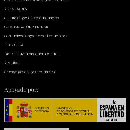
ACTIVIDADES:
culturales@ateneodemadrid.es
COMUNICACIÓN Y PRENSA
comunicacion@ateneodemadrid.es
BIBLIOTECA
biblioteca@ateneodemadrid.es
ARCHIVO
archivo@ateneodemadrid.es
Apoyado por: