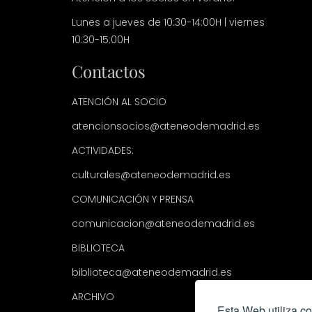
Lunes a jueves de 10:30-14:00H | viernes
10:30-15:00H
Contactos
ATENCIÓN AL SOCIO
atencionsocios@ateneodemadrid.es
ACTIVIDADES:
culturales@ateneodemadrid.es
COMUNICACIÓN Y PRENSA
comunicacion@ateneodemadrid.es
BIBLIOTECA
biblioteca@ateneodemadrid.es
ARCHIVO
Esta Web utiliza co