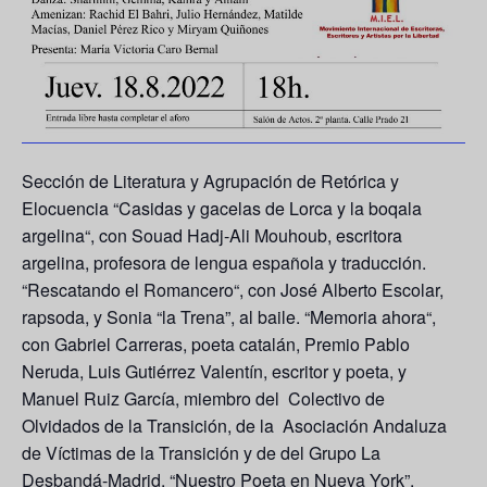
Sección de Literatura y Agrupación de Retórica y
Elocuencia “
Casidas y gacelas de Lorca y la boqala
argelina
“, con Souad Hadj-Ali Mouhoub, escritora
argelina, profesora de lengua española y traducción.
“
Rescatando el Romancero
“, con José Alberto Escolar,
rapsoda, y Sonia “la Trena”, al baile. “
Memoria ahora
“,
con Gabriel Carreras, poeta catalán, Premio Pablo
Neruda, Luis Gutiérrez Valentín, escritor y poeta, y
Manuel Ruiz García, miembro del Colectivo de
Olvidados de la Transición, de la Asociación Andaluza
de Víctimas de la Transición y de del Grupo La
Desbandá-Madrid. “
Nuestro Poeta en Nueva York
”.