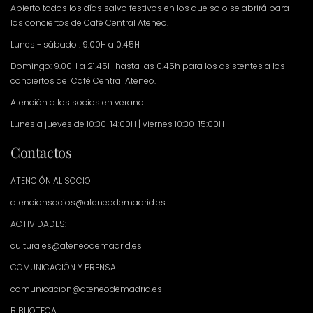
Abierto todos los días salvo festivos en los que solo se abrirá para
los conciertos de Café Central Ateneo.
Lunes - sábado : 9.00H a 0.45H
Domingo: 9.00H a 21.45H hasta las 0.45h para los asistentes a los
conciertos del Café Central Ateneo.
Atención a los socios en verano:
Lunes a jueves de 10:30-14:00H | viernes 10:30-15:00H
Contactos
ATENCIÓN AL SOCIO
atencionsocios@ateneodemadrid.es
ACTIVIDADES:
culturales@ateneodemadrid.es
COMUNICACIÓN Y PRENSA
comunicacion@ateneodemadrid.es
BIBLIOTECA