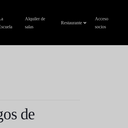
La
Alquiler de
Acceso
Restaurante
Escuela
salas
socios
gos de