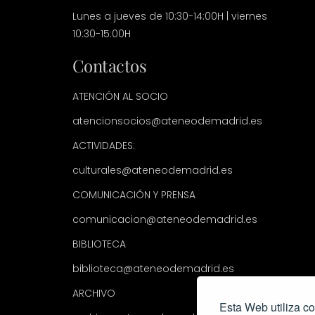
Lunes a jueves de 10:30-14:00H | viernes
10:30-15:00H
Contactos
ATENCIÓN AL SOCIO
atencionsocios@ateneodemadrid.es
ACTIVIDADES:
culturales@ateneodemadrid.es
COMUNICACIÓN Y PRENSA
comunicacion@ateneodemadrid.es
BIBLIOTECA
biblioteca@ateneodemadrid.es
ARCHIVO
Esta Web utiliza co