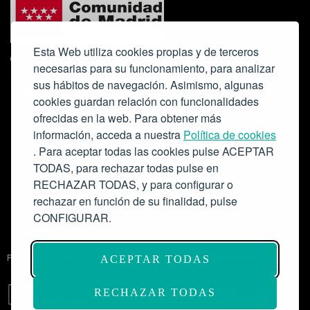
Esta Web utiliza cookies propias y de terceros
necesarias para su funcionamiento, para analizar
sus hábitos de navegación. Asimismo, algunas
cookies guardan relación con funcionalidades
ofrecidas en la web. Para obtener más
Colabora:
información, acceda a nuestra
Política de cookies
. Para aceptar todas las cookies pulse ACEPTAR
TODAS, para rechazar todas pulse en
RECHAZAR TODAS, y para configurar o
rechazar en función de su finalidad, pulse
CONFIGURAR.
Proyecto de modernización de infraestructuras y digitalización del
ACEPTAR TODAS
Salón de Actos del Ateneo de Madrid como espacio escénico-musical.
Subvención: 175.000€
RECHAZAR TODAS