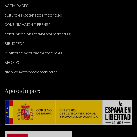
ACTIVIDADES:
culturales@ateneodemadrid.es
COMUNICACIÓN Y PRENSA
comunicacion@ateneodemadrid.es
BIBLIOTECA
biblioteca@ateneodemadrid.es
ARCHIVO
archivo@ateneodemadrid.es
Apoyado por: