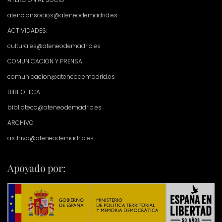
atencionsocios@ateneodemadrid.es
ACTIVIDADES:
culturales@ateneodemadrid.es
COMUNICACIÓN Y PRENSA
comunicacion@ateneodemadrid.es
BIBLIOTECA
biblioteca@ateneodemadrid.es
ARCHIVO
archivo@ateneodemadrid.es
Apoyado por: