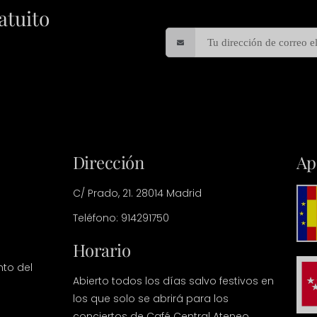
atuito
Dirección
Ap
C/ Prado, 21. 28014 Madrid
Teléfono: 914291750
Horario
nto del
Abierto todos los días salvo festivos en
los que solo se abrirá para los
conciertos de Café Central Ateneo.