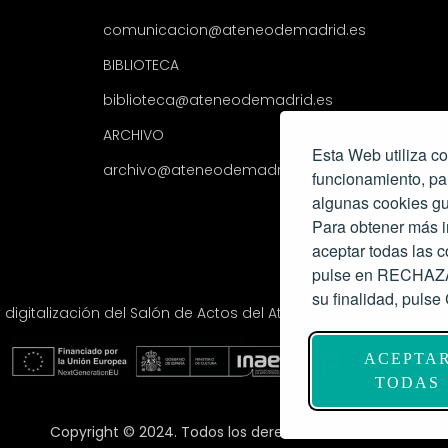
comunicacion@ateneodemadrid.es
BIBLIOTECA
biblioteca@ateneodemadrid.es
ARCHIVO
Esta Web utiliza co
archivo@ateneodemadrid.es
funcionamiento, pa
algunas cookies gu
Para obtener más i
aceptar todas las
pulse en RECHAZAR
su finalidad, pul
y digitalización del Salón de Actos del Ateneo de Madrid com
ACEPTA
TODAS
Copyright © 2024. Todos los derechos reservados