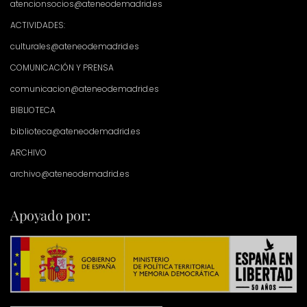
atencionsocios@ateneodemadrid.es
ACTIVIDADES:
culturales@ateneodemadrid.es
COMUNICACIÓN Y PRENSA
comunicacion@ateneodemadrid.es
BIBLIOTECA
biblioteca@ateneodemadrid.es
ARCHIVO
archivo@ateneodemadrid.es
Apoyado por: