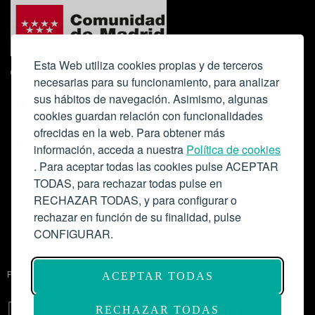
Esta Web utiliza cookies propias y de terceros
necesarias para su funcionamiento, para analizar
sus hábitos de navegación. Asimismo, algunas
cookies guardan relación con funcionalidades
ofrecidas en la web. Para obtener más
Colabora:
información, acceda a nuestra
Política de cookies
. Para aceptar todas las cookies pulse ACEPTAR
TODAS, para rechazar todas pulse en
RECHAZAR TODAS, y para configurar o
rechazar en función de su finalidad, pulse
CONFIGURAR.
Proyecto de modernización de infraestructuras y digitalización del
ACEPTAR TODAS
Salón de Actos del Ateneo de Madrid como espacio escénico-musical.
Subvención: 175.000€
RECHAZAR TODAS