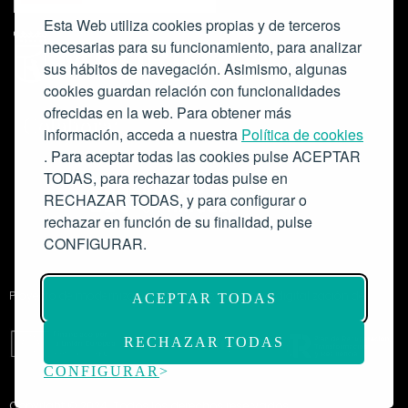
Esta Web utiliza cookies propias y de terceros
necesarias para su funcionamiento, para analizar
sus hábitos de navegación. Asimismo, algunas
cookies guardan relación con funcionalidades
ofrecidas en la web. Para obtener más
Colabora:
información, acceda a nuestra
Política de cookies
. Para aceptar todas las cookies pulse ACEPTAR
TODAS, para rechazar todas pulse en
RECHAZAR TODAS, y para configurar o
rechazar en función de su finalidad, pulse
CONFIGURAR.
Proyecto de modernización de infraestructuras y digitalización del
ACEPTAR TODAS
Salón de Actos del Ateneo de Madrid como espacio escénico-musical.
Subvención: 175.000€
RECHAZAR TODAS
CONFIGURAR
Copyright © 2024. Todos los derechos reservados