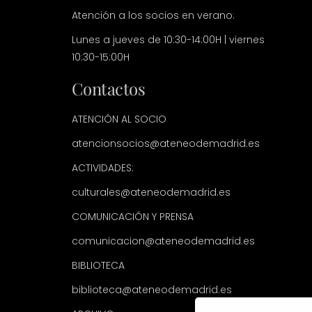
Atención a los socios en verano:
Lunes a jueves de 10:30-14:00H | viernes
10:30-15:00H
Contactos
ATENCIÓN AL SOCIO
atencionsocios@ateneodemadrid.es
ACTIVIDADES:
culturales@ateneodemadrid.es
COMUNICACIÓN Y PRENSA
comunicacion@ateneodemadrid.es
BIBLIOTECA
biblioteca@ateneodemadrid.es