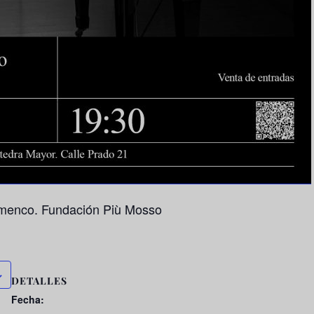
amenco. Fundación Più Mosso
DETALLES
Fecha: